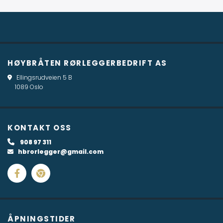
HØYBRÅTEN RØRLEGGERBEDRIFT AS
Ellingsrudveien 5 B

1089 Oslo
KONTAKT OSS
908 97 311

hbrorlegger@gmail.com

ÅPNINGSTIDER